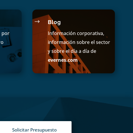
$
Blog
s por
Información corporativa,
ro
información sobre el sector
y sobre el día a día de
evernes.com
Solicitar Presupuesto