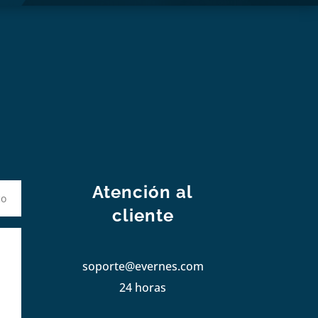
S
Atención al
cliente
soporte@evernes.com
24 horas