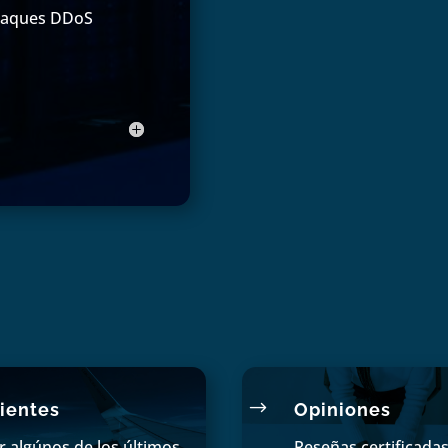
ataques DDoS
$
ientes
Opiniones
r algúnos de los últimos
Reseñas certificada