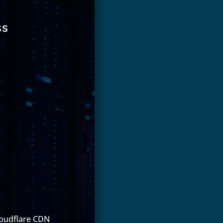
ss
loudflare CDN