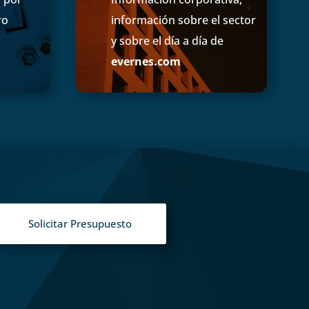
ro
información sobre el sector
y sobre el día a día de
evernes.com
Solicitar Presupuesto