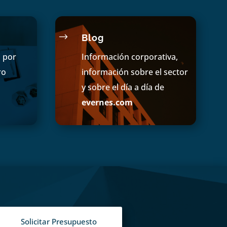
$
Blog
s por
Información corporativa,
ro
información sobre el sector
y sobre el día a día de
evernes.com
Solicitar Presupuesto