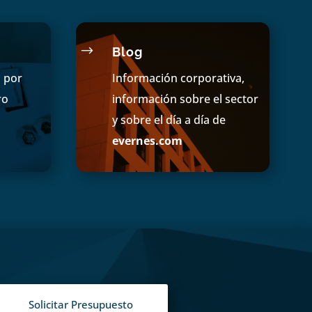
$
Blog
s por
Información corporativa,
ro
información sobre el sector
y sobre el día a día de
evernes.com
Solicitar Presupuesto