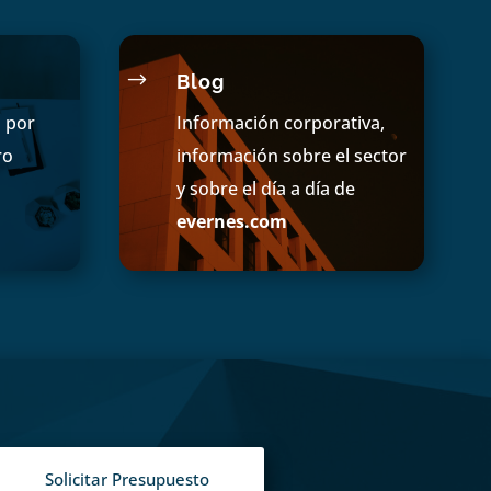
$
Blog
s por
Información corporativa,
ro
información sobre el sector
y sobre el día a día de
evernes.com
Solicitar Presupuesto