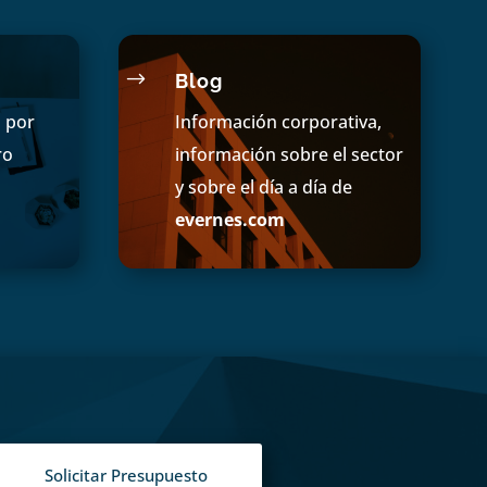
$
Blog
s por
Información corporativa,
ro
información sobre el sector
y sobre el día a día de
evernes.com
Solicitar Presupuesto