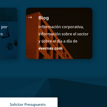
$
Blog
s por
Información corporativa,
ro
información sobre el sector
y sobre el día a día de
evernes.com
Solicitar Presupuesto