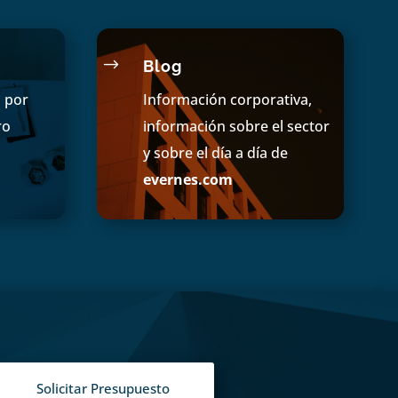
$
Blog
s por
Información corporativa,
ro
información sobre el sector
y sobre el día a día de
evernes.com
Solicitar Presupuesto