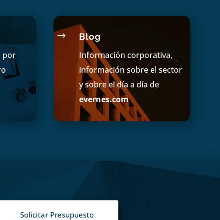
$
Blog
s por
Información corporativa,
ro
información sobre el sector
y sobre el día a día de
evernes.com
Solicitar Presupuesto