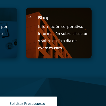
$
Blog
s por
Información corporativa,
ro
información sobre el sector
y sobre el día a día de
evernes.com
Solicitar Presupuesto