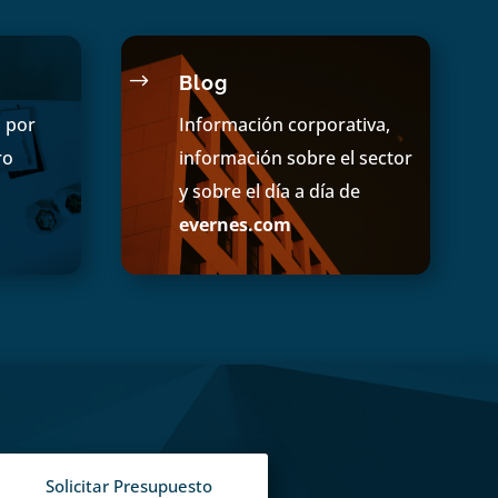
$
Blog
s por
Información corporativa,
ro
información sobre el sector
y sobre el día a día de
evernes.com
Solicitar Presupuesto