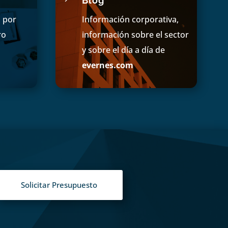
Blog
s por
Información corporativa,
ro
información sobre el sector
y sobre el día a día de
evernes.com
Solicitar Presupuesto