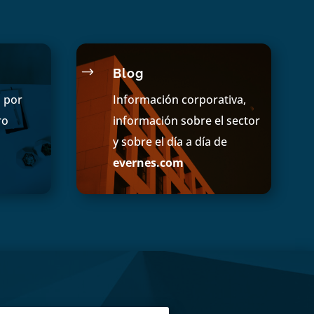
$
Blog
s por
Información corporativa,
ro
información sobre el sector
y sobre el día a día de
evernes.com