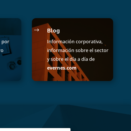
$
Blog
s por
Información corporativa,
ro
información sobre el sector
y sobre el día a día de
evernes.com