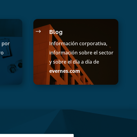
$
Blog
s por
Información corporativa,
ro
información sobre el sector
y sobre el día a día de
evernes.com