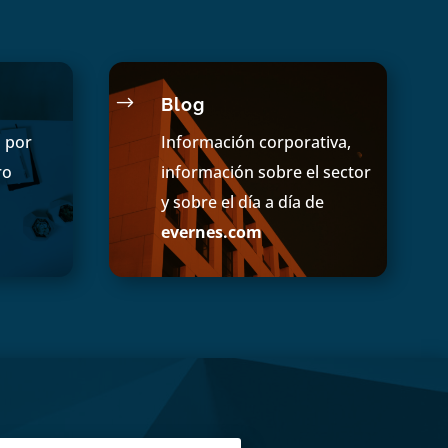
$
Blog
s por
Información corporativa,
ro
información sobre el sector
y sobre el día a día de
evernes.com