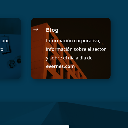
$
Blog
s por
Información corporativa,
ro
información sobre el sector
y sobre el día a día de
evernes.com