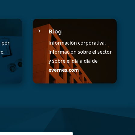
$
Blog
s por
Información corporativa,
ro
información sobre el sector
y sobre el día a día de
evernes.com