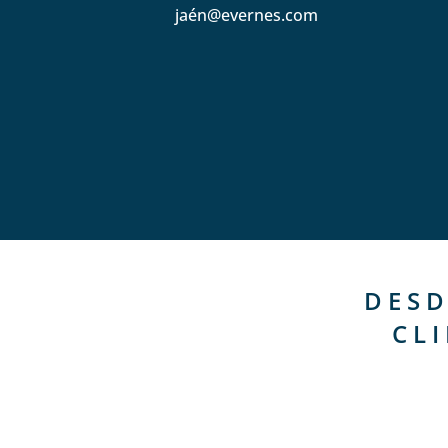
jaén@evernes.com
DESD
CL