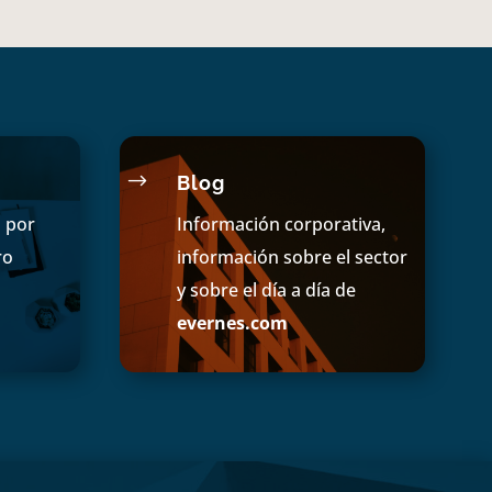
$
Blog
s por
Información corporativa,
ro
información sobre el sector
y sobre el día a día de
evernes.com