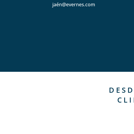
jaén@evernes.com
DESD
CL