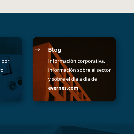
$
Blog
s por
Información corporativa,
ro
información sobre el sector
y sobre el día a día de
evernes.com