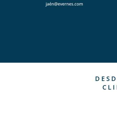
jaén@evernes.com
DESD
CL