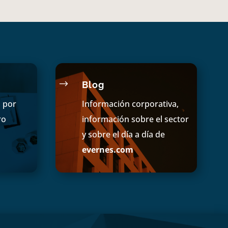
$
Blog
s por
Información corporativa,
ro
información sobre el sector
y sobre el día a día de
evernes.com