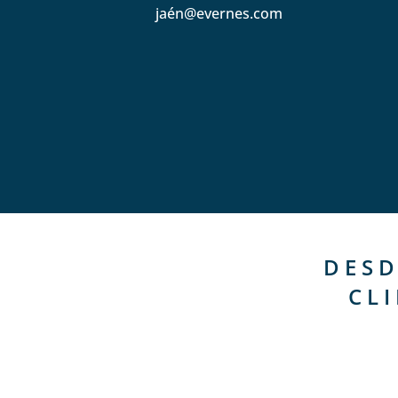
jaén@evernes.com
DESD
CL