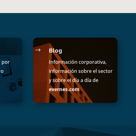
$
Blog
s por
Información corporativa,
ro
información sobre el sector
y sobre el día a día de
evernes.com