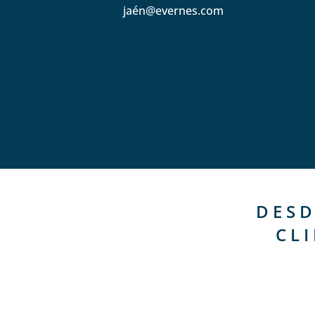
jaén@evernes.com
DESD
CL