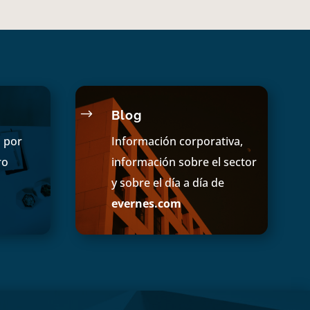
$
Blog
s por
Información corporativa,
ro
información sobre el sector
y sobre el día a día de
evernes.com