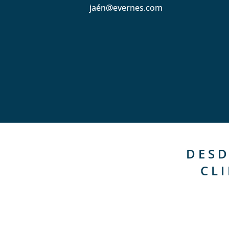
jaén@evernes.com
DESD
CL