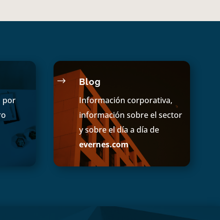
$
Blog
s por
Información corporativa,
ro
información sobre el sector
y sobre el día a día de
evernes.com