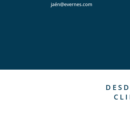
jaén@evernes.com
DESD
CL