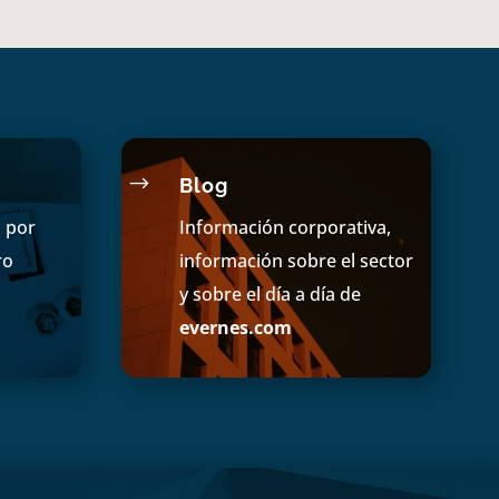
$
Blog
s por
Información corporativa,
ro
información sobre el sector
y sobre el día a día de
evernes.com