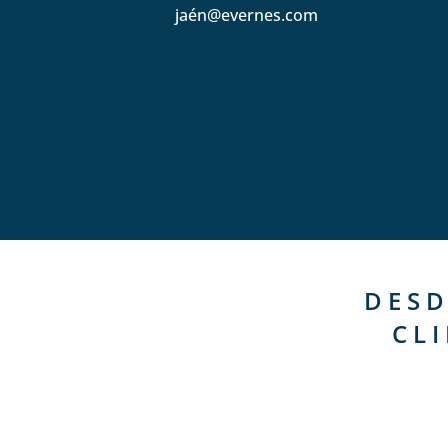
jaén@evernes.com
DESD
CL