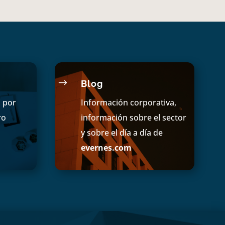
$
Blog
s por
Información corporativa,
ro
información sobre el sector
y sobre el día a día de
evernes.com