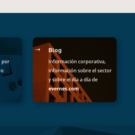
$
Blog
s por
Información corporativa,
ro
información sobre el sector
y sobre el día a día de
evernes.com