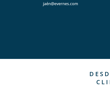
jaén@evernes.com
DESD
CL