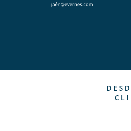
jaén@evernes.com
DESD
CL