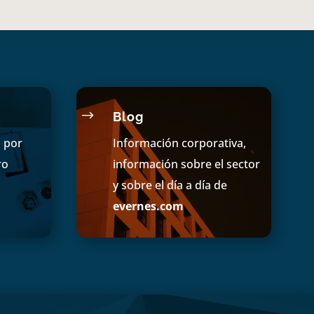
$
Blog
s por
Información corporativa,
ro
información sobre el sector
y sobre el día a día de
evernes.com