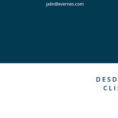
jaén@evernes.com
DESD
CL