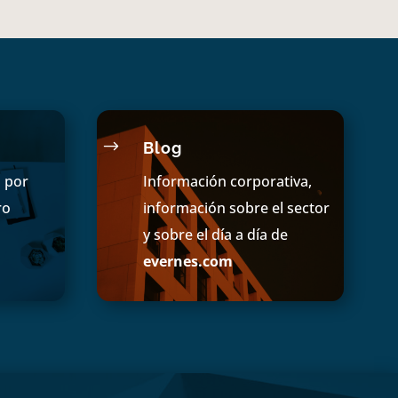
$
Blog
s por
Información corporativa,
ro
información sobre el sector
y sobre el día a día de
evernes.com