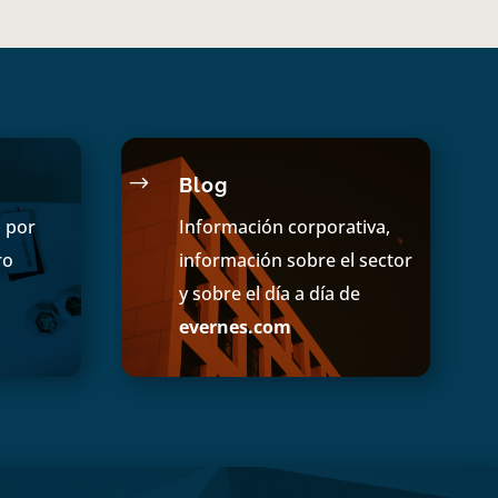
$
Blog
s por
Información corporativa,
ro
información sobre el sector
y sobre el día a día de
evernes.com