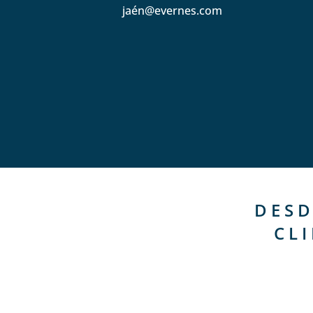
jaén@evernes.com
DESD
CL