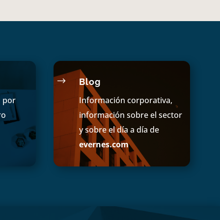
$
Blog
s por
Información corporativa,
ro
información sobre el sector
y sobre el día a día de
evernes.com