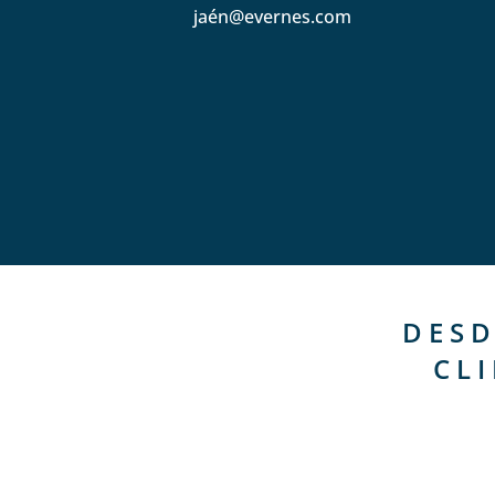
jaén@evernes.com
DESD
CL