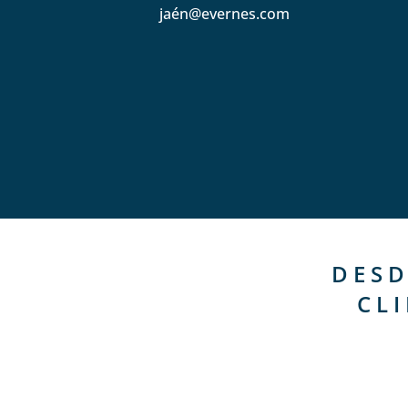
jaén@evernes.com
DESD
CL