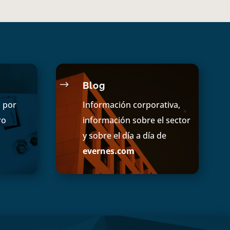
$
Blog
s por
Información corporativa,
ro
información sobre el sector
y sobre el día a día de
evernes.com