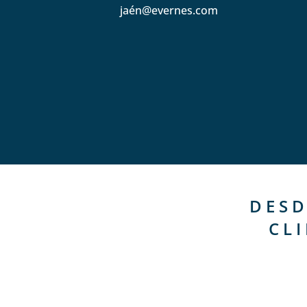
jaén@evernes.com
DESD
CL