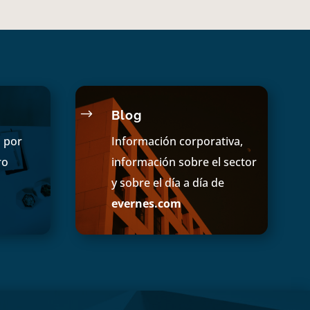
$
Blog
s por
Información corporativa,
ro
información sobre el sector
y sobre el día a día de
evernes.com