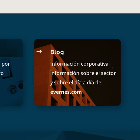
$
Blog
s por
Información corporativa,
ro
información sobre el sector
y sobre el día a día de
evernes.com