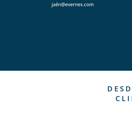
jaén@evernes.com
DESD
CL