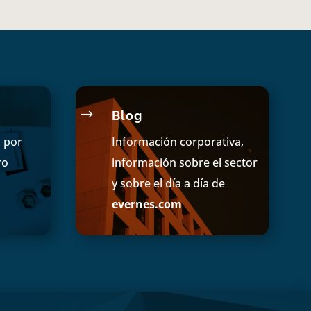
$
Blog
s por
Información corporativa,
ro
información sobre el sector
y sobre el día a día de
evernes.com