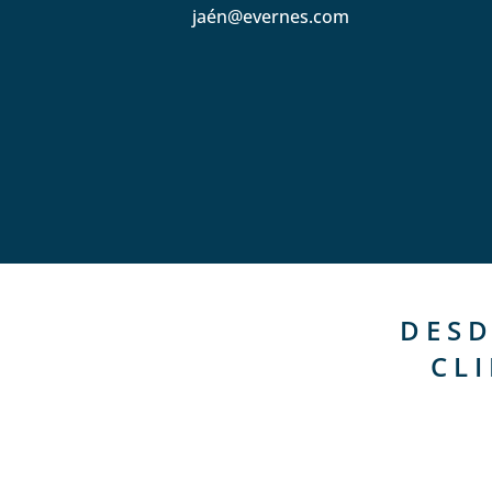
jaén@evernes.com
DESD
CL