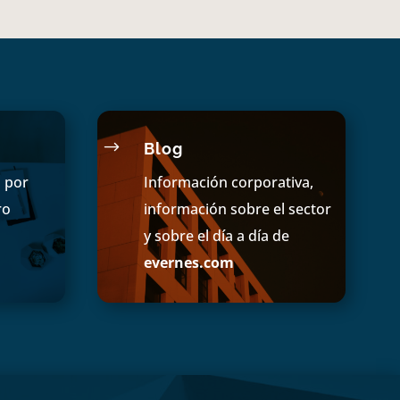
$
Blog
s por
Información corporativa,
ro
información sobre el sector
y sobre el día a día de
evernes.com