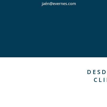
jaén@evernes.com
DESD
CL