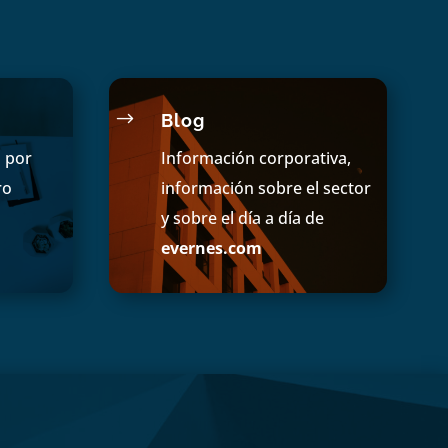
$
Blog
s por
Información corporativa,
ro
información sobre el sector
y sobre el día a día de
evernes.com