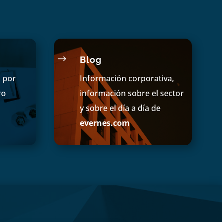
$
Blog
s por
Información corporativa,
ro
información sobre el sector
y sobre el día a día de
evernes.com