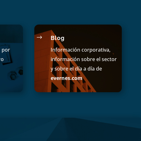
$
Blog
s por
Información corporativa,
ro
información sobre el sector
y sobre el día a día de
evernes.com