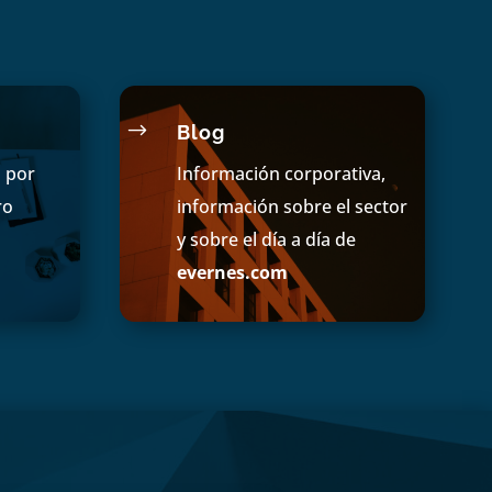
$
Blog
s por
Información corporativa,
ro
información sobre el sector
y sobre el día a día de
evernes.com