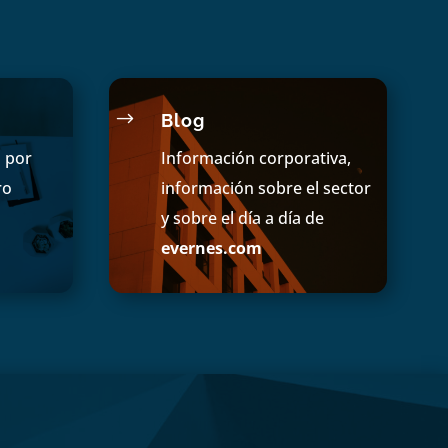
$
Blog
s por
Información corporativa,
ro
información sobre el sector
y sobre el día a día de
evernes.com