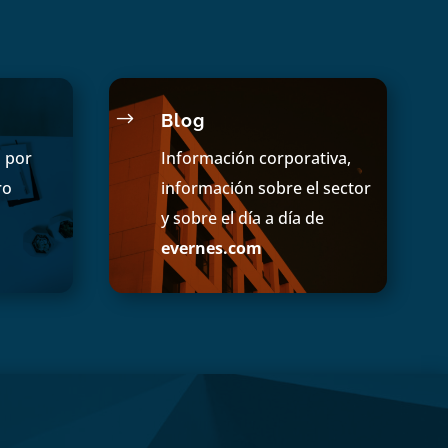
$
Blog
s por
Información corporativa,
ro
información sobre el sector
y sobre el día a día de
evernes.com